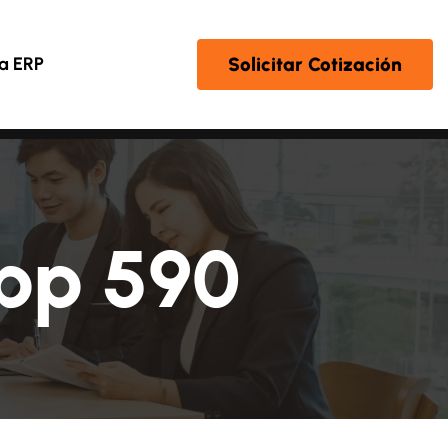
Solicitar Cotización
a ERP
pp 590