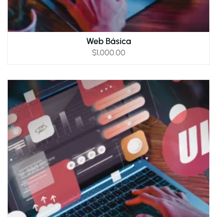
Web Básica
$
1,000.00