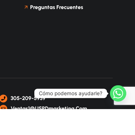
Preguntas Frecuentes
Cómo podemos ayudarle?
305-209-5939
Ventas1@USPDmarketing.com