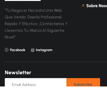
Sobre Noso
"Tu Negocio Necesita Una Web
Que Venda. Diseño Profesional,
Rápido Y Efectivo. ¡Contáctanos Y
Llevemos Tu Marca Al Siguiente
Nivel!"
Facebook
Instagram
N
e
w
s
l
e
t
t
e
r
Subsrcribe