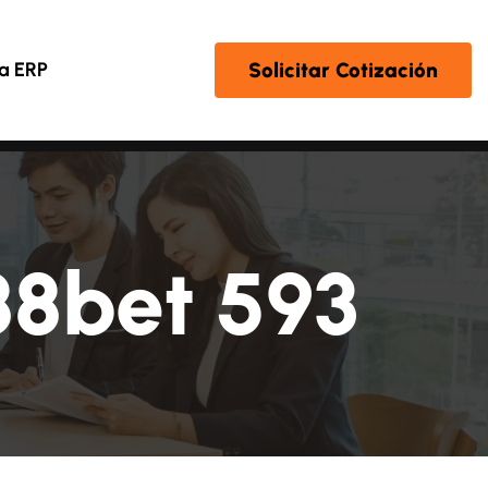
Solicitar Cotización
a ERP
88bet 593