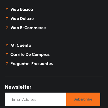
Web Básica
Web Deluxe
Web E-Commerce
Mi Cuenta
Carrito De Compras
Preguntas Frecuentes
N
e
w
s
l
e
t
t
e
r
Subsrcribe