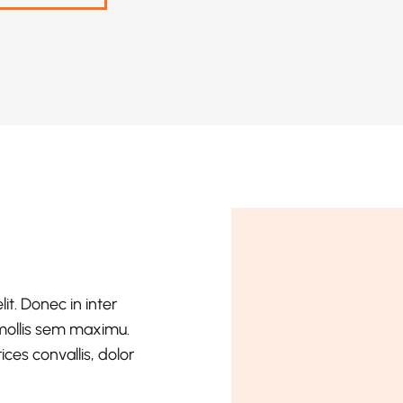
it. Donec in inter
t mollis sem maximu.
ces convallis, dolor