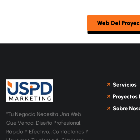
Web Del Proyec
Servicios
Proyectos 
Sobre Noso
"Tu Negocio Necesita Una Web
Que Venda. Diseño Profesional,
Rápido Y Efectivo. ¡Contáctanos Y