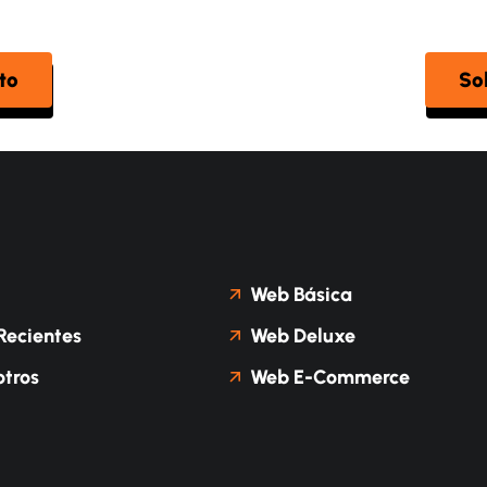
to
So
Web Básica
Recientes
Web Deluxe
tros
Web E-Commerce