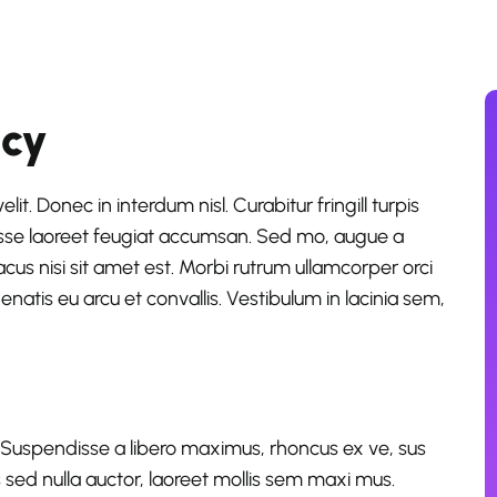
ncy
it. Donec in interdum nisl. Curabitur fringill turpis
isse laoreet feugiat accumsan. Sed mo, augue a
 lacus nisi sit amet est. Morbi rutrum ullamcorper orci
natis eu arcu et convallis. Vestibulum in lacinia sem,
. Suspendisse a libero maximus, rhoncus ex ve, sus
pis sed nulla auctor, laoreet mollis sem maxi mus.