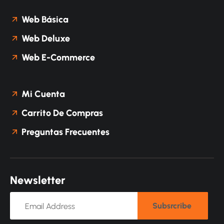
Web Básica
Web Deluxe
Web E-Commerce
Mi Cuenta
Carrito De Compras
Preguntas Frecuentes
N
e
w
s
l
e
t
t
e
r
Subsrcribe