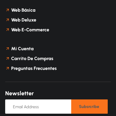
Web Básica
Web Deluxe
Web E-Commerce
Mi Cuenta
Carrito De Compras
Preguntas Frecuentes
N
e
w
s
l
e
t
t
e
r
Subsrcribe