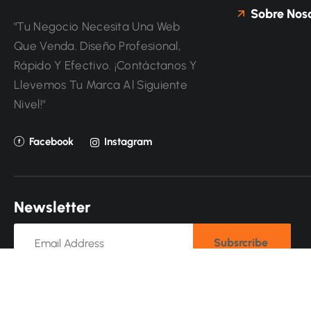
Sobre Noso
"Tu Negocio Necesita Una Web
Que Venda. Diseño Profesional,
Rápido Y Efectivo. ¡Contáctanos Y
Llevemos Tu Marca Al Siguiente
Nivel!"
Facebook
Instagram
N
e
w
s
l
e
t
t
e
r
Subsrcribe