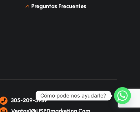
Preguntas Frecuentes
Cómo podemos ayudarle?
305-209-5939
Ventas1@USPDmarketing.com