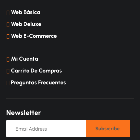
Web Básica
Web Deluxe
Web E-Commerce
Mi Cuenta
Carrito De Compras
Preguntas Frecuentes
N
e
w
s
l
e
t
t
e
r
Subsrcribe