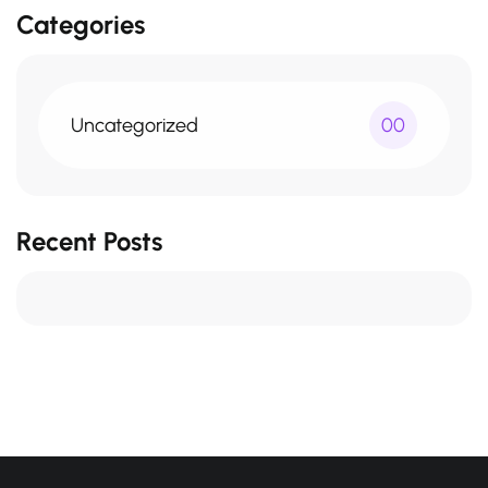
Categories
Uncategorized
00
Recent Posts