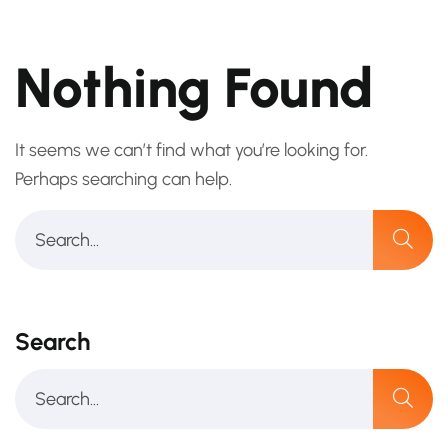
Nothing Found
It seems we can’t find what you’re looking for.
Perhaps searching can help.
Search