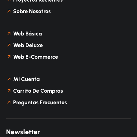
Sobre Nosotros
Web Básica
Web Deluxe
Web E-Commerce
Mi Cuenta
Carrito De Compras
Preguntas Frecuentes
N
e
w
s
l
e
t
t
e
r