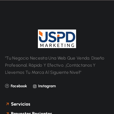
"Tu Negocio Necesita Una Web Que Venda. Diseño
Profesional, Rápido Y Efectivo. ¡Contáctanos Y
Llevemos Tu Marca Al Siguiente Nivel!"
Facebook
Instagram
Servicios
Proyectos Recientes