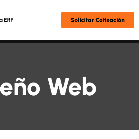
Solicitar Cotización
a ERP
seño Web